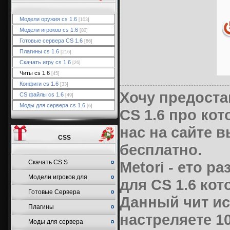
Модели оружия cs 1.6
[103]
Модели игроков cs 1.6
[80]
Готовые сервера CS 1.6
[86]
Плагины cs 1.6
[216]
Скачать игру cs 1.6
[26]
Читы cs 1.6
[45]
Конфиги cs 1.6
[33]
Хочу предоста
CS файлы cs 1.6
[49]
Моды для сервера cs 1.6
[6]
CS 1.6 про кот
нас на сайте в
CSS
бесплатно.
Cкачать CS:S
Мetori - ето р
Модели игроков для
для CS 1.6 ко
Готовые Сервера
CSS
Данный чит ис
Плагины
настреляете 10
Моды для сервера