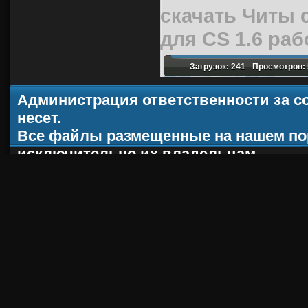
скачать
Читы c
для CS 1.6 ра
Загрузок: 241
Просмотров: 
Администрация ответственности за с
несет.
Все файлы размещенные на нашем по
исключительно их владельцам.
При копировании материала, ссылка н
ACT-CS.ru
2012 - 2013 |
Хостинг от
uCoz
Robots.txt
|
RSS