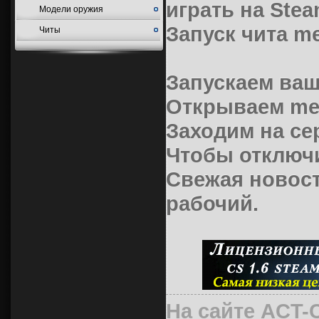
играть на Ste
Модели оружия
Запуск чита me
Читы
Запускаем ваш
Открываем met
Заходим на се
Чтобы отключ
Свежая новост
рабочий
.
На сайте ACT-