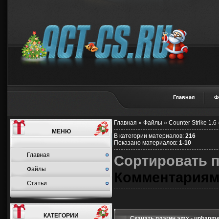
Главная
Ф
Главная
»
Файлы
»
Counter Strike 1.6
МЕНЮ
В категории материалов
:
216
Показано материалов
:
1-10
Главная
Сортировать 
Файлы
Комментария
Статьи
КАТЕГОРИИ
Скачать плагин amx - unbanme