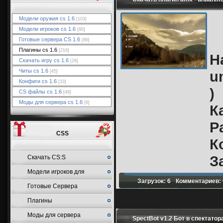
Модели оружия cs 1.6
[103]
Модели игроков cs 1.6
[80]
Готовые сервера CS 1.6
[86]
Плагины cs 1.6
[216]
Н
Скачать игру cs 1.6
[26]
Читы cs 1.6
u
[45]
Конфиги cs 1.6
[33]
)
CS файлы cs 1.6
[49]
Моды для сервера cs 1.6
[6]
К
Р
CSS
К
З
Cкачать CS:S
Модели игроков для
Загрузок: 6
Комментариев: 
Готовые Сервера
CSS
Плагины
Моды для сервера
SpectBot v1.2 Бот в спектатор