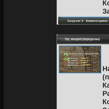
К
З
Загрузок: 0
Комментариев: 
Vip_weapon (переделка)
Н
(
К
Р
К