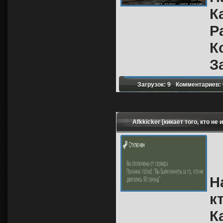
К
Р
К
З
Загрузок: 9
Комментариев: 
Afkkicker [кикает того, кто не 
Н
к
К