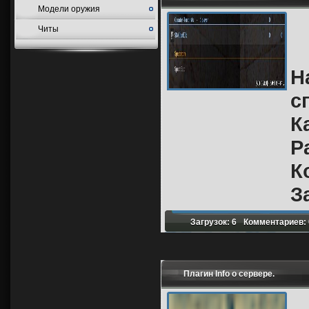
Модели оружия
Читы
Н
с
К
Р
К
З
Загрузок: 6
Комментариев: 
Плагин Info о сервере.