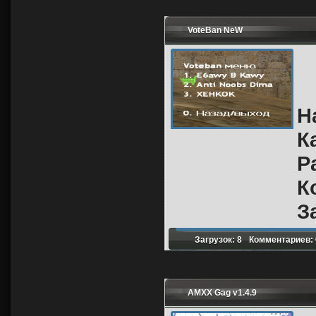
VoteBan NeW
Н
К
Р
К
З
Загрузок: 8
Комментариев: 
AMXX Gag v1.4.9