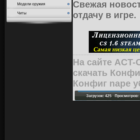
Свежая новост
Модели оружия
отдачу в игре
.
Читы
На сайте ACT-
скачать
Конфиг
Конфиг nape у
Загрузок: 425
Просмотров: 