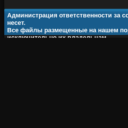
Администрация ответственности за с
несет.
Все файлы размещенные на нашем по
исключительно их владельцам.
При копировании материала, ссылка н
ACT-CS.ru
2012 - 2013 |
Хостинг от
uCoz
Robots.txt
|
RSS