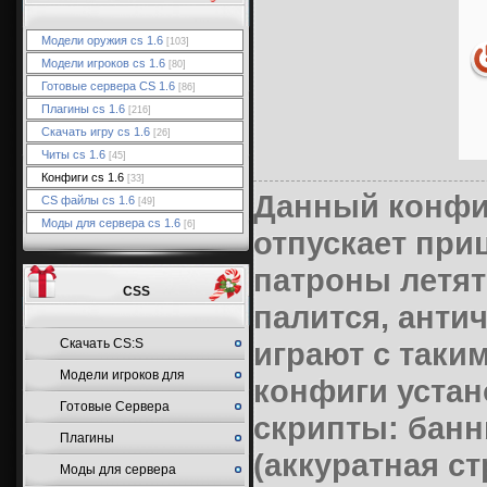
Модели оружия cs 1.6
[103]
Модели игроков cs 1.6
[80]
Готовые сервера CS 1.6
[86]
Плагины cs 1.6
[216]
Скачать игру cs 1.6
[26]
Читы cs 1.6
[45]
Конфиги cs 1.6
[33]
Данный конфиг 
CS файлы cs 1.6
[49]
Моды для сервера cs 1.6
[6]
отпускает при
патроны летят
CSS
палится, анти
Cкачать CS:S
играют с таки
Модели игроков для
конфиги уста
Готовые Сервера
CSS
скрипты: банн
Плагины
(аккуратная ст
Моды для сервера