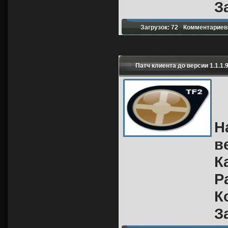
З
Загрузок: 72
Комментариев:
Патч клиента до версии 1.1.1.
Н
в
К
Р
К
З