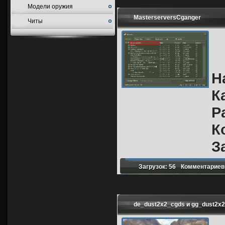
Модели оружия
MasterserversCganger
Читы
Н
К
Р
К
З
Загрузок: 56
Комментариев:
de_dust2x2_cgds и gg_dust2x