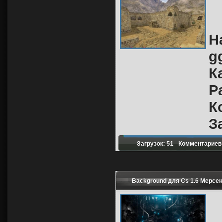
Н
g
К
Р
К
З
Загрузок: 51
Комментариев:
Background для Cs 1.6 Мерсе