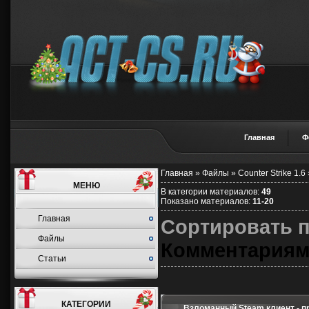
Главная
Ф
Главная
»
Файлы
»
Counter Strike 1.6
МЕНЮ
В категории материалов
:
49
Показано материалов
:
11-20
Главная
Сортировать 
Файлы
Комментария
Статьи
КАТЕГОРИИ
Взломанный Steam клиент - п