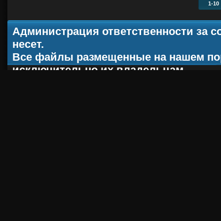
1-10
Администрация ответственности за с
несет.
Все файлы размещенные на нашем по
исключительно их владельцам.
При копировании материала, ссылка н
ACT-CS.ru
2012 - 2013 |
Хостинг от
uCoz
Robots.txt
|
RSS