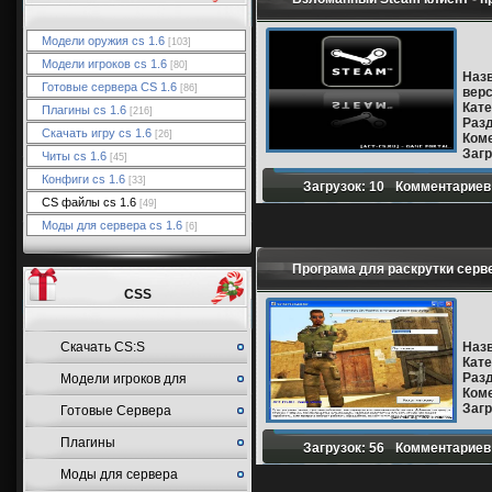
Модели оружия cs 1.6
[103]
Модели игроков cs 1.6
[80]
Наз
Готовые сервера CS 1.6
[86]
верс
Кате
Плагины cs 1.6
[216]
Раз
Скачать игру cs 1.6
[26]
Ком
Загр
Читы cs 1.6
[45]
Конфиги cs 1.6
[33]
Загрузок: 10
Комментариев:
CS файлы cs 1.6
[49]
Моды для сервера cs 1.6
[6]
Програма для раскрутки серве
CSS
Cкачать CS:S
Наз
Кате
Раз
Модели игроков для
Ком
Загр
Готовые Сервера
CSS
Плагины
Загрузок: 56
Комментариев:
Моды для сервера