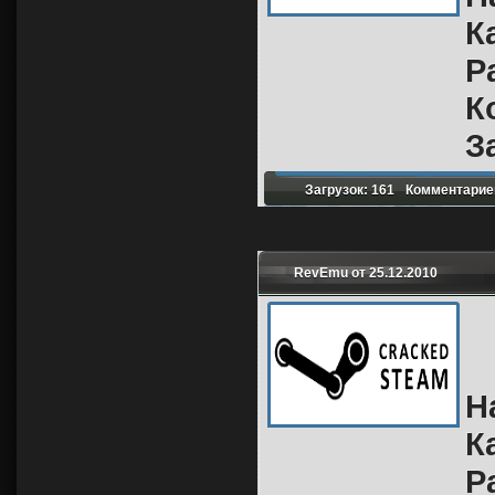
К
Р
К
З
Загрузок: 161
Комментариев
RevEmu от 25.12.2010
Н
К
Р