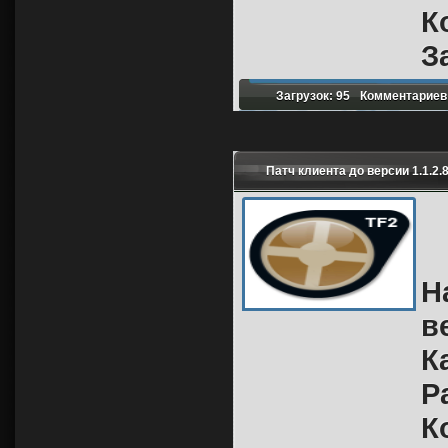
К
З
Загрузок: 95
Комментариев:
Патч клиента до версии 1.1.2.
Н
в
К
Р
К