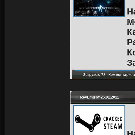
Н
М
К
Р
К
З
Загрузок: 78
Комментариев:
RevEmu от 25.01.2011
Н