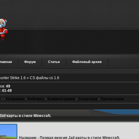
Главная
Форум
Статьи
Файловый архив
unter Strike 1.6
» CS файлы cs 1.6
лов
:
49
:
41-49
е
·
Названию
·
Рейтингу
·
Комментариям
·
Загрузкам
·
Просмотрам
ail карты в стиле Minecraft.
Название
-
Первая версия Jail карты в стиле Minecraft.