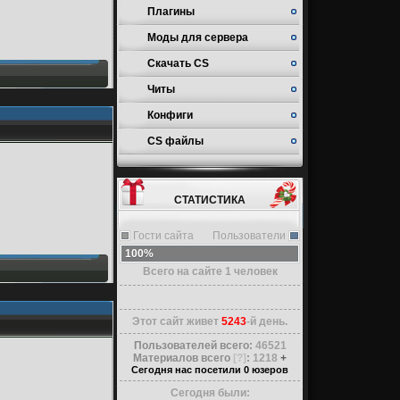
Плагины
Моды для сервера
Скачать CS
Читы
Конфиги
CS файлы
СТАТИСТИКА
Гости сайта
Пользователи
100%
Всего на сайте
1
человек
Этот сайт живет
5243
-й день.
Пользователей всего:
46521
Материалов всего
[?]
:
1218
+
Сегодня нас посетили
0 юзеров
Сегодня были: