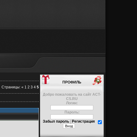
ПРОФИЛЬ
Страницы
:
«
1
2
3
4
5
Добро пожаловать на сайт ACT-
CS.RU
Логин:
Пароль:
Забыл пароль
|
Регистрация