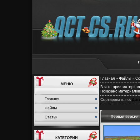
Главная
»
Файлы
»
Co
МЕНЮ
В категории материа
Показано материалов
Главная
Сортировать по
:
Дат
Файлы
Первая версия J
Статьи
КАТЕГОРИИ