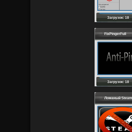
Загрузок: 18
FixPingerFull
Загрузок: 18
Ломаный Steam 