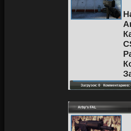
Н
A
К
C
Р
К
З
Загрузок: 0
Комментариев: 
Arby's FAL