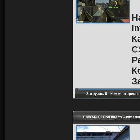
Н
I
К
C
Р
К
З
Загрузок: 0
Комментариев: 
Enin MAC11 on Inter's Animatio