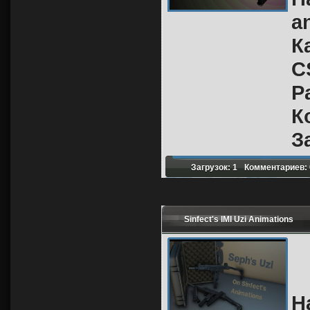
a
К
C
Р
К
З
Загрузок: 1
Комментариев: 
Sinfect's IMI Uzi Animations
Н