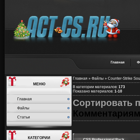
Главная
Ф
Главная
»
Файлы
»
Counter-Strike So
МЕНЮ
В категории материалов
:
173
Показано материалов
:
1-10
Главная
Сортировать 
Файлы
Комментария
Статьи
КАТЕГОРИИ
CSS Professional Pack