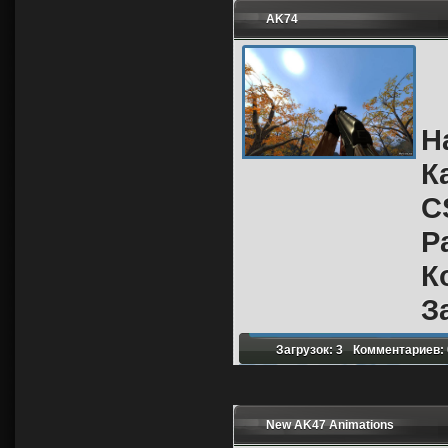
AK74
Н
К
C
Р
К
З
Загрузок: 3
Комментариев: 
New AK47 Animations