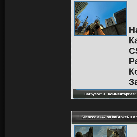
Н
К
C
Р
К
З
Загрузок: 0
Комментариев: 
Silenced ak47 on ImBrokeRu A