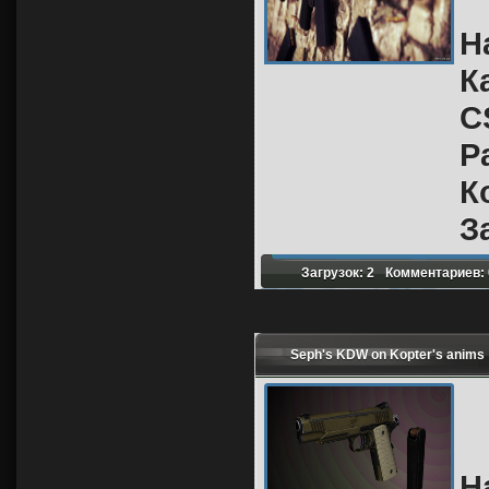
Н
К
C
Р
К
З
Загрузок: 2
Комментариев: 
Seph's KDW on Kopter's anims
Н