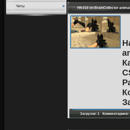
Читы
HK416 on BrainCollector anima
Н
a
К
C
Р
К
З
Загрузок: 1
Комментариев: 