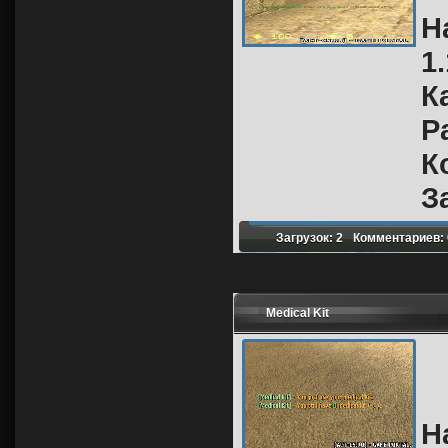
Н
1.
К
Р
К
З
Загрузок: 2
Комментариев: 
Medical Kit
Н