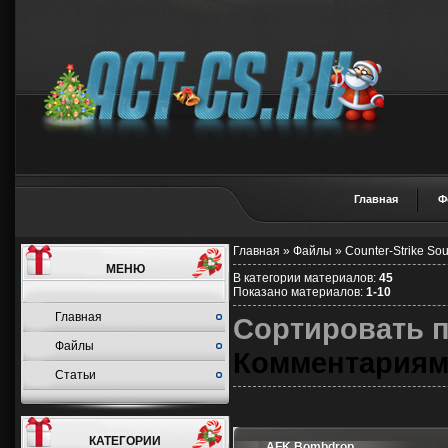
Главная
Ф
Главная
»
Файлы
»
Counter-Strike So
МЕНЮ
В категории материалов
:
45
Показано материалов
:
1-10
Главная
Сортировать 
Файлы
Комментария
Статьи
КАТЕГОРИИ
AFK Bombdrop