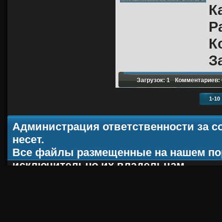
К
Р
К
З
Загрузок: 1
Комментариев: 
1-10
Администрация ответственности за с
несет.
Все файлы размещенные на нашем по
исключительно их владельцам.
При копировании материала, ссылка н
ACT-CS.ru
2012 - 2013 |
Хостинг от
uCoz
Robots.txt
|
RSS