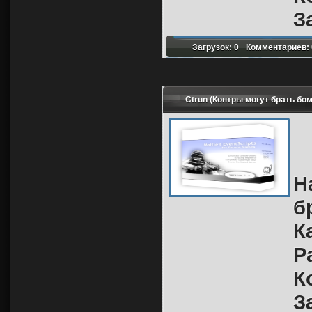
З
Загрузок: 0
Комментариев: 
Ctrun (Контры могут брать бо
Н
б
К
Р
К
З