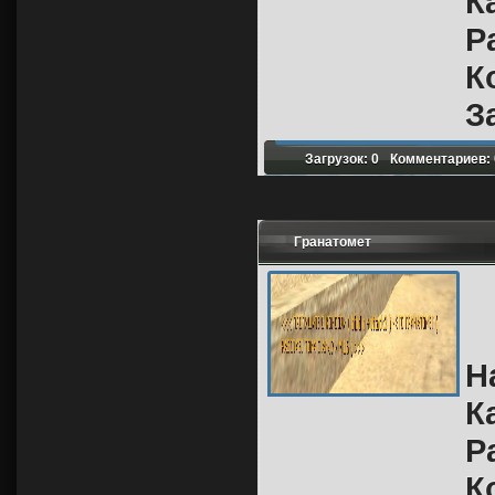
К
Р
К
З
Загрузок: 0
Комментариев: 
Гранатомет
Н
К
Р
К