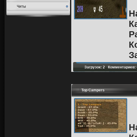
Читы
Н
К
Р
К
З
Загрузок: 2
Комментариев: 
Top Campers
Н