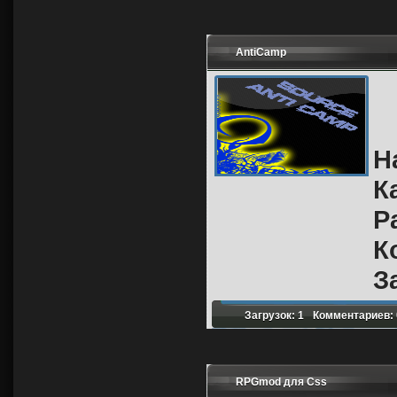
AntiCamp
Н
К
Р
К
З
Загрузок: 1
Комментариев: 
RPGmod для Css