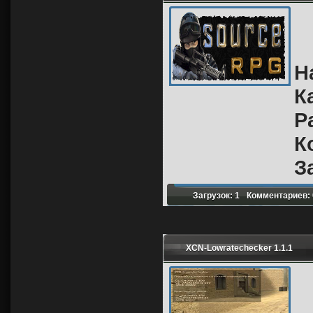
Н
К
Р
К
З
Загрузок: 1
Комментариев: 
XCN-Lowratechecker 1.1.1